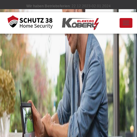
Wir haben Betriebsferien
: 22.12.2023-02.01.2024
N
A
V
I
G
A
T
I
O
N
U
M
S
C
H
A
L
T
E