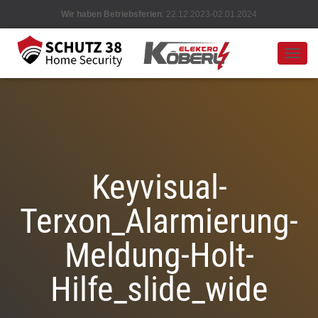
Wir haben Betriebsferien
: 22.12.2023-02.01.2024
N
A
V
I
G
A
T
I
O
Keyvisual-
N
U
Terxon_Alarmierung-
M
S
C
Meldung-Holt-
H
A
Hilfe_slide_wide
L
T
E