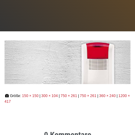
N
Größe:
150 × 150
|
300 × 104
|
750 × 261
|
750 × 261
|
360 × 240
|
1200 ×
417