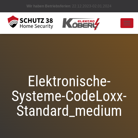
Wir haben Betriebsferien
: 22.12.2023-02.01.2024
N
A
V
I
G
A
T
I
O
Elektronische-
N
U
Systeme-CodeLoxx-
M
S
C
Standard_medium
H
A
L
T
E