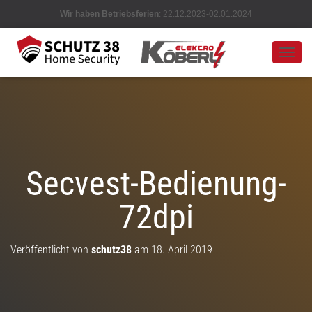
Wir haben Betriebsferien
: 22.12.2023-02.01.2024
N
A
V
I
G
A
T
I
O
Secvest-Bedienung-
N
U
72dpi
M
S
C
H
Veröffentlicht von
schutz38
am
18. April 2019
A
L
T
E