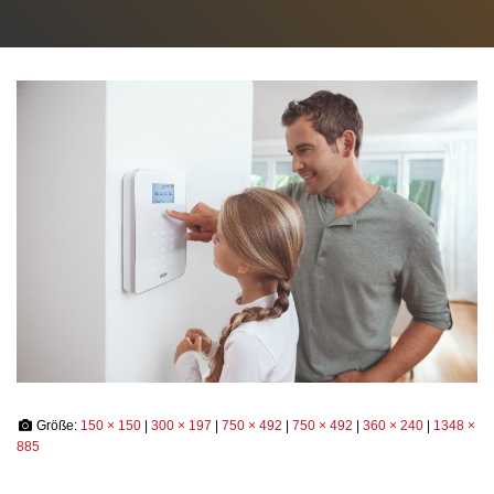
N
Größe:
150 × 150
|
300 × 197
|
750 × 492
|
750 × 492
|
360 × 240
|
1348 ×
885