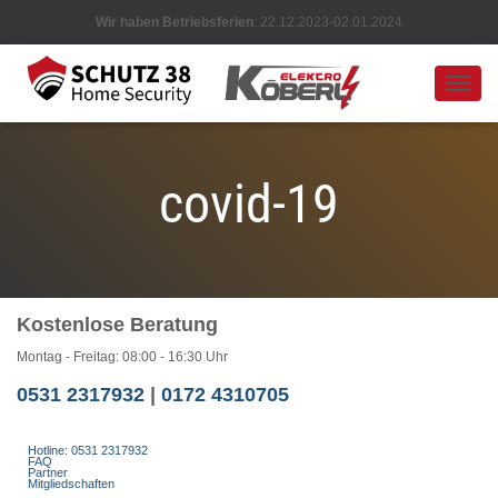
Wir haben Betriebsferien
: 22.12.2023-02.01.2024
NAVIG
UMSC
covid-19
Kostenlose Beratung
Montag - Freitag: 08:00 - 16:30 Uhr
0531 2317932
|
0172 4310705
Hotline: 0531 2317932
FAQ
Partner
Mitgliedschaften