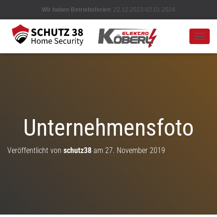
Wir haben Betriebsferien
: 22.12.2023-02.01.2024
N
A
V
I
G
A
T
I
O
Unternehmensfoto
N
U
M
Veröffentlicht von
schutz38
am
27. November 2019
S
C
H
A
L
T
E