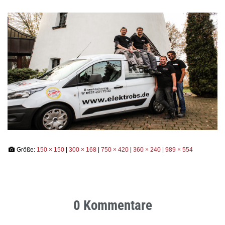
N
Größe:
150 × 150
|
300 × 168
|
750 × 420
|
360 × 240
|
989 × 554
0 Kommentare