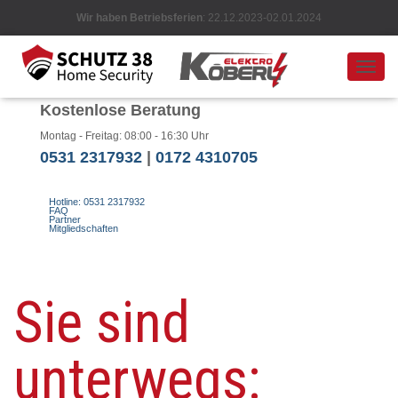
Wir haben Betriebsferien
: 22.12.2023-02.01.2024
N
A
Kostenlose Beratung
V
I
Montag - Freitag: 08:00 - 16:30 Uhr
G
0531 2317932
|
0172 4310705
A
T
I
Hotline: 0531 2317932
FAQ
O
Partner
Mitgliedschaften
N
U
M
S
Sie sind
C
H
A
L
unterwegs:
T
E